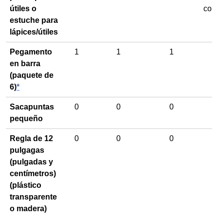
útiles o
con 
estuche para
lápices/útiles
Pegamento
1
1
1
en barra
(paquete de
6)
*
Sacapuntas
0
0
0
pequeño
Regla de 12
0
0
0
pulgagas
(pulgadas y
centímetros)
(plástico
transparente
o madera)