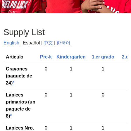
Supply List
English
| Español |
中文
|
한국어
General
Articulo
Pre-k
Kindergarten
1.er grado
2.o
Crayones
0
1
1
(paquete de
24)
*
Lápices
0
1
0
primarios (un
paquete de
8)
*
Lápices Nro.
0
1
1