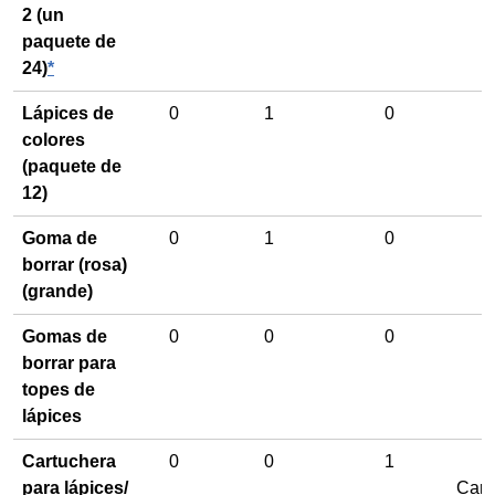
2 (un
paquete de
24)
*
Lápices de
0
1
0
colores
(paquete de
12)
Goma de
0
1
0
borrar (rosa)
(grande)
Gomas de
0
0
0
borrar para
topes de
lápices
Cartuchera
0
0
1
para lápices/
Cart