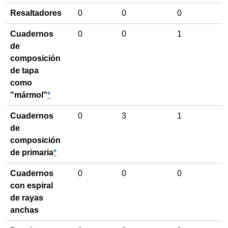
Resaltadores
0
0
0
Cuadernos
0
0
1
de
composición
de tapa
como
"mármol"
*
Cuadernos
0
3
1
de
composición
de primaria
*
Cuadernos
0
0
0
con espiral
de rayas
anchas