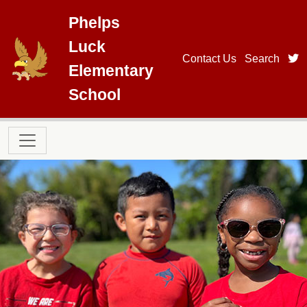
Skip to main content
Phelps
Luck
t
Contact Us
Search
Elementary
School
Main navigation