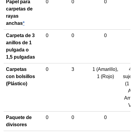
Papel para
0
0
0
carpetas de
rayas
anchas
*
Carpeta de 3
0
0
0
anillos de 1
pulgada o
1,5 pulgadas
Carpetas
0
3
1 (Amarillo)
,
4
con bolsillos
1 (Rojo)
suje
(Plástico)
(1 R
Az
Amar
Ve
Paquete de
0
0
0
divisores