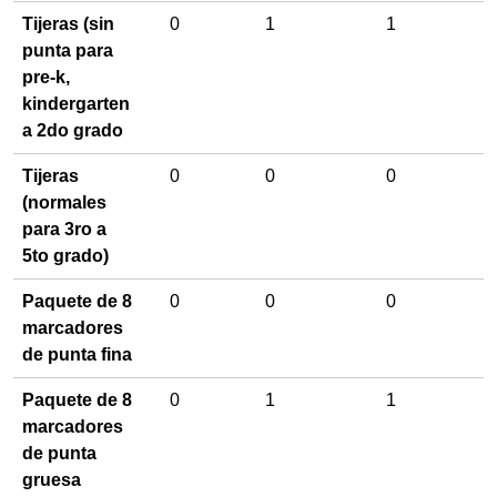
Tijeras (sin
0
1
1
punta para
pre-k,
kindergarten
a 2do grado
Tijeras
0
0
0
(normales
para 3ro a
5to grado)
Paquete de 8
0
0
0
marcadores
de punta fina
Paquete de 8
0
1
1
marcadores
de punta
gruesa