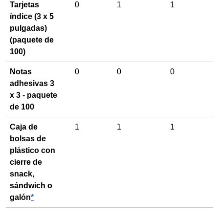
Tarjetas
0
1
1
índice (3 x 5
pulgadas)
(paquete de
100)
Notas
0
0
0
adhesivas 3
x 3 - paquete
de 100
Caja de
1
1
1
bolsas de
plástico con
cierre de
snack,
sándwich o
galón
*