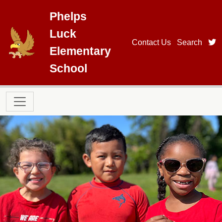
Skip to main content
Phelps
Luck
t
Contact Us
Search
Elementary
School
Main navigation