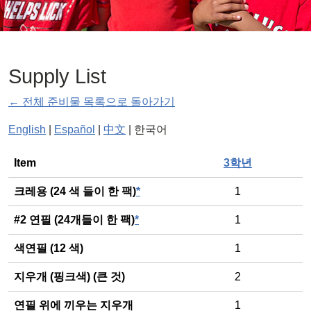
Supply List
← 전체 준비물 목록으로 돌아가기
English
|
Español
|
中文
| 한국어
General
Item
3학년
크레용 (24 색 들이 한 팩)
*
1
#2 연필 (24개들이 한 팩)
*
1
색연필 (12 색)
1
지우개 (핑크색) (큰 것)
2
연필 위에 끼우는 지우개
1